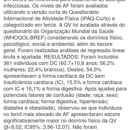
infecciosas. Os níveis de AF foram avaliados
utilizando a versão curta do Questionário
Internacional de Atividade Física (IPAQ-Curto) e
categorizado em tercis. A QV foi avaliada através do
questionário da Organização Mundial da Saúde
(WHOQOL-BREF) considerando os domínios físico,
psicológico, social e ambiental, além do escore
geral. Foram realizadas análises de regressão linear
bruta e ajustada. RESULTADOS: Foram incluídos
361 indivíduos com DC (60,7±10,8 anos; 56.2%
mulheres, 22,4% brancos). Destes, 54,0%
apresentavam a forma cardíaca da DC sem
insuficiência cardíaca (IC), 15,5% a forma cardíaca
com IC e 16,1% a forma digestiva. Após ajustes para
potenciais fatores de confusão (idade; raça; sexo;
forma cardíaca; forma digestiva; hipertensão;
diabetes e obesidade), observou-se que indivíduos
no tercil mais elevado de AF apresentaram escore
significativamente maior no domínio físico da QV
(β=8,02; IC95%: 3,96-12,07). Não foram