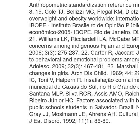
Anthropometric standardization reference m
8. 19. Cole TJ, Bellizzi MC, Flegal KM, Dietz
overweight and obesity worldwide: internatio
IBOPE - Instituto Brasileiro de Opinião Públi
econômico-2005- IBOPE. Rio de Janeiro. Disp
21. Williams LK, Ricciardelli LA, McCabe 
concerns among indigenous Fijian and Europ
2006; 3(3): 275-287. 22. Carter R, Jaccard J
to behavioral and emotional problems among ‘
Adolesc. 2009; 32(3): 467-481. 23. Marshall 
changes in girls. Arch Dis Child. 1969; 44:
IC, Toni V, Halpern R. Insatisfação com a 
municipal de Caxias do Sul, no Rio Grande d
Santana MLP, Silva RCR, Assis AMO, Raic
Ribeiro Júnior HC. Factors associated with 
public schools students in Salvador, Brazil
Gray JJ, Mosimann JE, Ahrens AH. Cultural 
J Eat Disord. 1992; 11(1): 86-89.