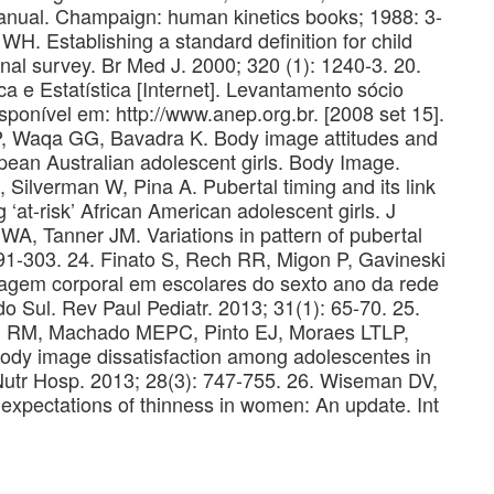
anual. Champaign: human kinetics books; 1988: 3-
 WH. Establishing a standard definition for child
nal survey. Br Med J. 2000; 320 (1): 1240-3. 20.
ca e Estatística [Internet]. Levantamento sócio
onível em: http://www.anep.org.br. [2008 set 15].
MP, Waqa GG, Bavadra K. Body image attitudes and
ean Australian adolescent girls. Body Image.
, Silverman W, Pina A. Pubertal timing and its link
at-risk’ African American adolescent girls. J
WA, Tanner JM. Variations in pattern of pubertal
 291-303. 24. Finato S, Rech RR, Migon P, Gavineski
imagem corporal em escolares do sexto ano da rede
o Sul. Rev Paul Pediatr. 2013; 31(1): 65-70. 25.
h RM, Machado MEPC, Pinto EJ, Moraes LTLP,
body image dissatisfaction among adolescentes in
. Nutr Hosp. 2013; 28(3): 747-755. 26. Wiseman DV,
expectations of thinness in women: An update. Int