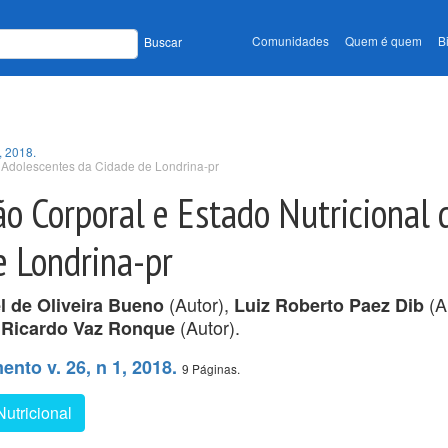
Comunidades
Quem é quem
B
Buscar
, 2018.
e Adolescentes da Cidade de Londrina-pr
ão Corporal e Estado Nutricional 
e Londrina-pr
(Autor),
(A
l de Oliveira Bueno
Luiz Roberto Paez Dib
(Autor).
 Ricardo Vaz Ronque
nto v. 26, n 1, 2018.
9 Páginas.
utricional