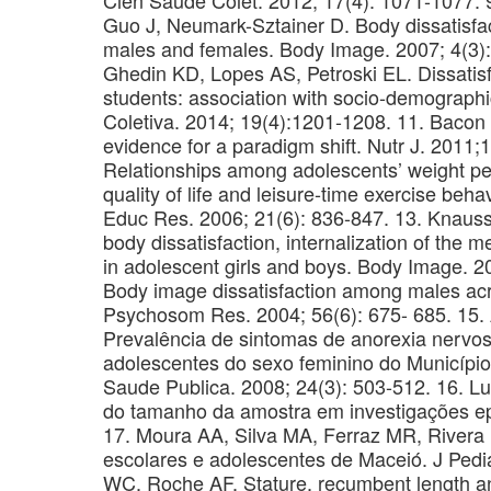
Guo J, Neumark-Sztainer D. Body dissatisfa
males and females. Body Image. 2007; 4(3):
Ghedin KD, Lopes AS, Petroski EL. Dissatis
students: association with socio-demographic
Coletiva. 2014; 19(4):1201-1208. 11. Bacon 
evidence for a paradigm shift. Nutr J. 2011;
Relationships among adolescents’ weight per
quality of life and leisure-time exercise beh
Educ Res. 2006; 21(6): 836-847. 13. Knauss
body dissatisfaction, internalization of the
in adolescent girls and boys. Body Image. 2
Body image dissatisfaction among males acros
Psychosom Res. 2004; 56(6): 675- 685. 15.
Prevalência de sintomas de anorexia nervo
adolescentes do sexo feminino do Município 
Saude Publica. 2008; 24(3): 503-512. 16. L
do tamanho da amostra em investigações epi
17. Moura AA, Silva MA, Ferraz MR, Rivera 
escolares e adolescentes de Maceió. J Pedi
WC, Roche AF. Stature, recumbent length a