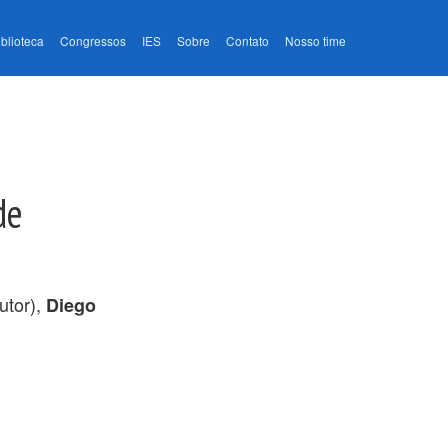
iblioteca
Congressos
IES
Sobre
Contato
Nosso time
de
utor),
Diego