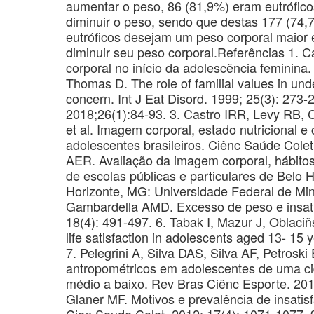
aumentar o peso, 86 (81,9%) eram eutrófic
diminuir o peso, sendo que destas 177 (74,
eutróficos desejam um peso corporal maior 
diminuir seu peso corporal.Referências 1
corporal no início da adolescência feminina.
Thomas D. The role of familial values in und
concern. Int J Eat Disord. 1999; 25(3): 273-
2018;26(1):84-93. 3. Castro IRR, Levy RB,
et al. Imagem corporal, estado nutricional
adolescentes brasileiros. Ciênc Saúde Colet
AER. Avaliação da imagem corporal, hábitos
de escolas públicas e particulares de Belo 
Horizonte, MG: Universidade Federal de Min
Gambardella AMD. Excesso de peso e insati
18(4): 491-497. 6. Tabak I, Mazur J, Oblac
life satisfaction in adolescents aged 13- 1
7. Pelegrini A, Silva DAS, Silva AF, Petroski
antropométricos em adolescentes de uma c
médio a baixo. Rev Bras Ciênc Esporte. 2011;
Glaner MF. Motivos e prevalência de insati
Cien Saude Colet. 2012; 17(4): 1071-1077. 