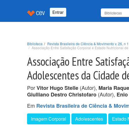
Entrar
Biblioteca
Revista Brasileira de Ciência & Movimento v. 26, n 1
Associação Entre Satisfação Corporal e Estado Nutricional d
Associação Entre Satisfaç
Adolescentes da Cidade d
Por
(Autor),
Vitor Hugo Stelle
Maria Raque
(Autor),
Giulliano Destro Christofaro
Enio
Em
Revista Brasileira de Ciência & Movime
Imagem Corporal
Adolescentes
Estado N