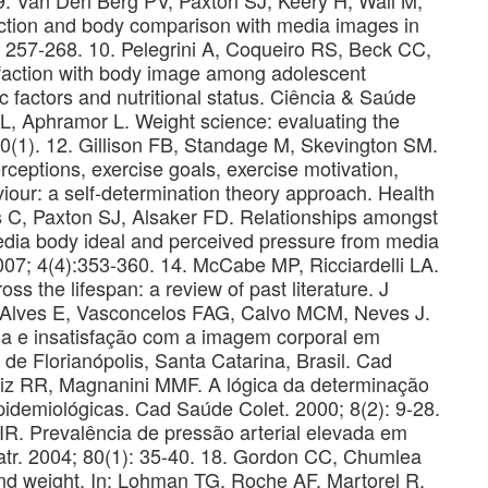
ction and body comparison with media images in
 257-268. 10. Pelegrini A, Coqueiro RS, Beck CC,
faction with body image among adolescent
 factors and nutritional status. Ciência & Saúde
L, Aphramor L. Weight science: evaluating the
10(1). 12. Gillison FB, Standage M, Skevington SM.
ceptions, exercise goals, exercise motivation,
aviour: a self-determination theory approach. Health
 C, Paxton SJ, Alsaker FD. Relationships amongst
 media body ideal and perceived pressure from media
007; 4(4):353-360. 14. McCabe MP, Ricciardelli LA.
s the lifespan: a review of past literature. J
 Alves E, Vasconcelos FAG, Calvo MCM, Neves J.
sa e insatisfação com a imagem corporal em
de Florianópolis, Santa Catarina, Brasil. Cad
uiz RR, Magnanini MMF. A lógica da determinação
demiológicas. Cad Saúde Colet. 2000; 8(2): 9-28.
IR. Prevalência de pressão arterial elevada em
atr. 2004; 80(1): 35-40. 18. Gordon CC, Chumlea
nd weight. In: Lohman TG, Roche AF, Martorel R.