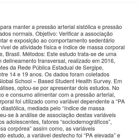
 para manter a pressão arterial sistólica e pressão
rados normais. Objetivo: Verificar a associação
ntar e exposição ao comportamento sedentário
ível de atividade física e índice de massa corporal
, Brasil. Métodos: Este estudo trata-se de uma
 delineamento transversal, realizado em 2016,
tes da Rede Pública Estadual de Sergipe,
ntre 14 e 19 anos. Os dados foram coletados
Global School – Based Student Health Survey. Em
álises, optou-se por apresentar dois estudos. No
co e consumo alimentar com a pressão arterial,
rporal foi utilizado como variável dependente a “PA
 diastólica, mediada pelo “índice de massa
rreu-se à análise de associação destas variáveis
s adolescentes, fatores “sociodemográficos”,
assa corpórea” assim como, as variáveis
 estudo, a variável desfecho foi “PA elevada” e