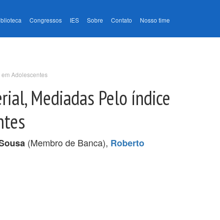
iblioteca
Congressos
IES
Sobre
Contato
Nosso time
ca em Adolescentes
rial, Mediadas Pelo índice
ntes
(Membro de Banca),
 Sousa
Roberto