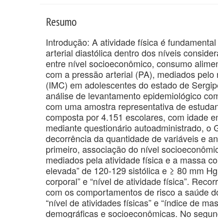
Resumo
Introdução: A atividade física é fundamental
arterial diastólica dentro dos níveis conside
entre nível socioeconômico, consumo alime
com a pressão arterial (PA), mediados pelo n
(IMC) em adolescentes do estado de Sergipe
análise de levantamento epidemiológico com
com uma amostra representativa de estudan
composta por 4.151 escolares, com idade e
mediante questionário autoadministrado, o 
decorrência da quantidade de variáveis e an
primeiro, associação do nível socioeconômi
mediados pela atividade física e a massa co
elevada” de 120-129 sistólica e ≥ 80 mm Hg
corporal” e “nível de atividade física”. Reco
com os comportamentos de risco a saúde do
“nível de atividades físicas” e “índice de m
demográficas e socioeconômicas. No segundo