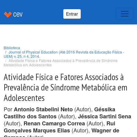
Entrar
Biblioteca
Journal of Physical Education (Até 2016 Revista da Educação Física -
UEM) v. 25, n 4, 2014.
Atividade Física e Fatores Associados à Prevalência de Síndrome
Metabólica em Adolescentes
Atividade Física e Fatores Associados à
Prevalência de Síndrome Metabólica em
Adolescentes
Por
(Autor),
Antonio Stabelini Neto
Géssika
(Autor),
Castilho dos Santos
Jéssica Sartini Sena
(Autor),
(Autor),
Renan Camargo Correa
Rui
(Autor),
Gonçalves Marques Elias
Wagner de