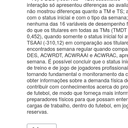
interação só apresentou diferenças ao avali
não mostrou diferenças quanto a TM e TS; a
com o status inicial e com o tipo da semana;
nenhuma das 16 variáveis de desempenho fí
do que os titulares em todas as TMs (TMD
0,452), quando somente o status inicial foi 
TSAAI (-310,12) em comparação aos titula
encontrados semana regular quando compara
DES, ACWRDT, ACWRAAI e ACWRAC, apresenta
semana. É possível concluir que o status in
de treino e de jogo de jogadores profissiona
tornando fundamental o monitoramento da c
obter informações sobre a demanda física d
contribuir com conhecimentos acerca do pr
de futebol, de modo que forneça mais inform
preparadores físicos para que possam ente
cargas de trabalho, dentro do futebol, em jog
reservas.