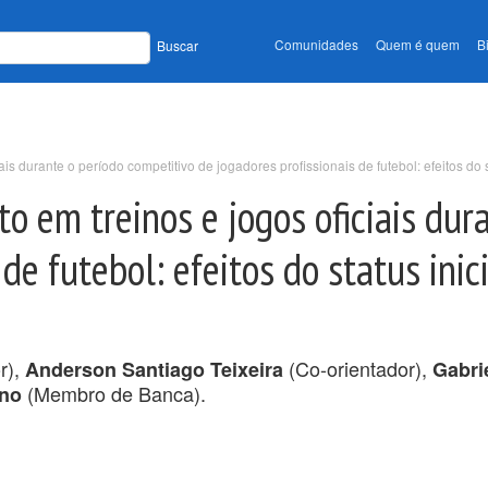
Comunidades
Quem é quem
B
Buscar
is durante o período competitivo de jogadores profissionais de futebol: efeitos do
o em treinos e jogos oficiais dur
 de futebol: efeitos do status ini
r),
(Co-orientador),
Anderson Santiago Teixeira
Gabri
(Membro de Banca).
ino