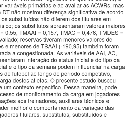
ar variáveis primárias e ao avaliar as ACWRs, mas
 DT não mostrou diferença significativa de acordo
 os substituídos não diferem dos titulares em
sico; os substitutos apresentaram valores maiores
T = 0,55; TMAAI = 0,157; TMAC = 0,476; TMDES =
avaliado; reservas tiveram menores valores de
res e menores de TSAAI (-190,95) também foram
da a congestionada. As variáveis de AAI, AC,
ram interação do status inicial e do tipo da
icial e o tipo da semana podem influenciar na carga
is de futebol ao longo do período competitivo,
arga destes atletas. O presente estudo buscou
e um contexto específico. Dessa maneira, pode
ocesso de monitoramento da carga em jogadores
ações aos treinadores, auxiliares técnicos e
nder melhor o comportamento da variação das
adores titulares, substitutos, substituídos e