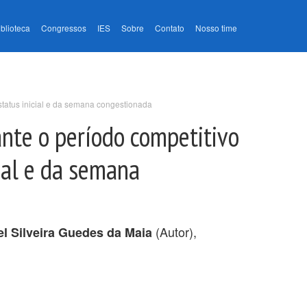
iblioteca
Congressos
IES
Sobre
Contato
Nosso time
 status inicial e da semana congestionada
ante o período competitivo
cial e da semana
(Autor),
el Silveira Guedes da Maia