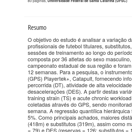
80 páginas,
Universidade Federal de Santa Catarina (UFSC)
Resumo
O objetivo do estudo é analisar a variação 
profissionais de futebol titulares, substituto
sessões de treinamento ao longo do período
composta por 36 atletas do sexo masculino, o
campeonato estadual de sua região e foram
12 semanas. Para a pesquisa, o instrumento
(GPS) Playertek+, Catapult, fornecendo infor
percorrida (DT), atividade de alta velocida
desacelerações (DES). A partir destas variá
training strain (TS) e acute chronic worklo
coletadas através do GPS, sendo monitoradas
semana. A regressão quantílica hierárquica f
5%. Como principais achados, maiores distâ
(418m) e substitutos (319m), assim como ma
= 79) e DES (reservas = 126; substitutos = 