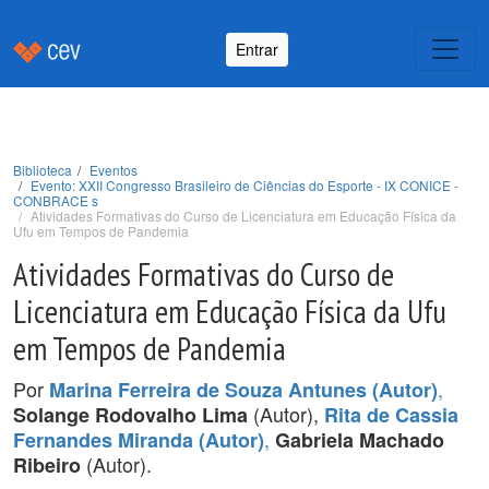
Entrar
Biblioteca
Eventos
Evento: XXII Congresso Brasileiro de Ciências do Esporte - IX CONICE -
CONBRACE s
Atividades Formativas do Curso de Licenciatura em Educação Física da
Ufu em Tempos de Pandemia
Atividades Formativas do Curso de
Licenciatura em Educação Física da Ufu
em Tempos de Pandemia
Por
,
Marina Ferreira de Souza Antunes (Autor)
(Autor),
Solange Rodovalho Lima
Rita de Cassia
,
Fernandes Miranda (Autor)
Gabriela Machado
(Autor).
Ribeiro