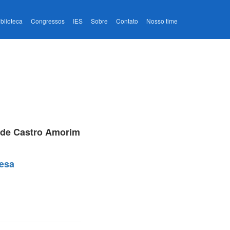
iblioteca
Congressos
IES
Sobre
Contato
Nosso time
 de Castro Amorim
uesa