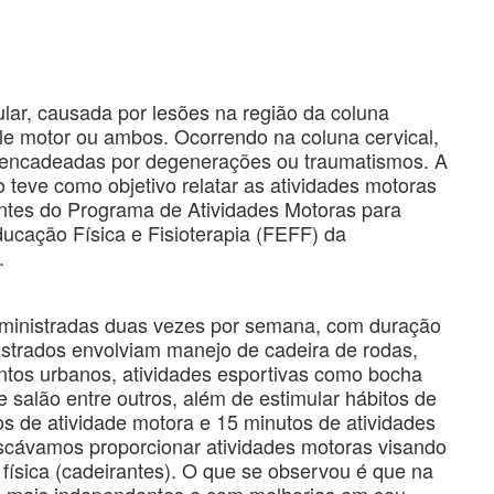
ular, causada por lesões na região da coluna
ole motor ou ambos. Ocorrendo na coluna cervical,
esencadeadas por degenerações ou traumatismos. A
ho teve como objetivo relatar as atividades motoras
antes do Programa de Atividades Motoras para
cação Física e Fisioterapia (FEFF) da
.
m ministradas duas vezes por semana, com duração
strados envolviam manejo de cadeira de rodas,
ntos urbanos, atividades esportivas como bocha
 salão entre outros, além de estimular hábitos de
s de atividade motora e 15 minutos de atividades
scávamos proporcionar atividades motoras visando
 física (cadeirantes). O que se observou é que na
m mais independentes e com melhorias em seu