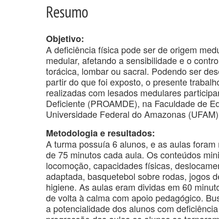
Resumo
Objetivo:
A deficiência física pode ser de origem med
medular, afetando a sensibilidade e o contr
torácica, lombar ou sacral. Podendo ser d
partir do que foi exposto, o presente trabal
realizadas com lesados medulares particip
Deficiente (PROAMDE), na Faculdade de Edu
Universidade Federal do Amazonas (UFAM)
Metodologia e resultados:
A turma possuía 6 alunos, e as aulas fora
de 75 minutos cada aula. Os conteúdos mini
locomoção, capacidades físicas, deslocame
adaptada, basquetebol sobre rodas, jogos de
higiene. As aulas eram dividas em 60 minuto
de volta à calma com apoio pedagógico. Bu
a potencialidade dos alunos com deficiência
progressão das aulas os alunos se tornara