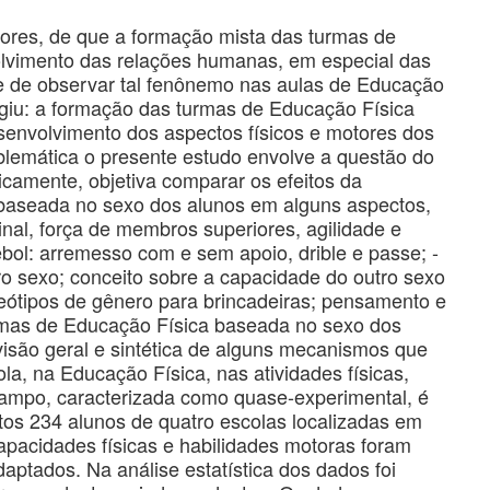
utores, de que a formação mista das turmas de
olvimento das relações humanas, em especial das
de de observar tal fenônemo nas aulas de Educação
giu: a formação das turmas de Educação Física
senvolvimento dos aspectos físicos e motores dos
emática o presente estudo envolve a questão do
icamente, objetiva comparar os efeitos da
baseada no sexo dos alunos em alguns aspectos,
inal, força de membros superiores, agilidade e
ebol: arremesso com e sem apoio, drible e passe; -
ro sexo; conceito sobre a capacidade do outro sexo
reótipos de gênero para brincadeiras; pensamento e
rmas de Educação Física baseada no sexo dos
 visão geral e sintética de alguns mecanismos que
a, na Educação Física, nas atividades físicas,
campo, caracterizada como quase-experimental, é
os 234 alunos de quatro escolas localizadas em
apacidades físicas e habilidades motoras foram
aptados. Na análise estatística dos dados foi