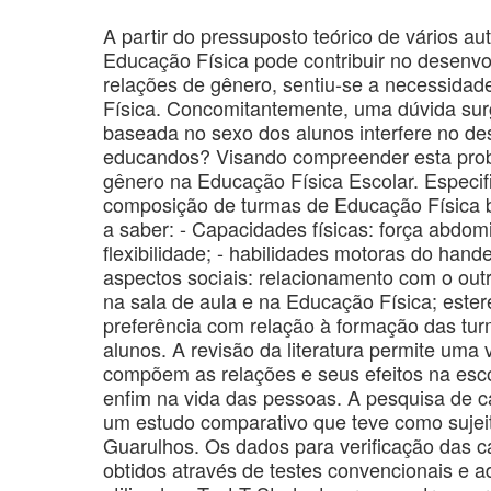
A partir do pressuposto teórico de vários a
Educação Física pode contribuir no desenv
relações de gênero, sentiu-se a necessida
Física. Concomitantemente, uma dúvida sur
baseada no sexo dos alunos interfere no de
educandos? Visando compreender esta probl
gênero na Educação Física Escolar. Especif
composição de turmas de Educação Física 
a saber: - Capacidades físicas: força abdom
flexibilidade; - habilidades motoras do hand
aspectos sociais: relacionamento com o out
na sala de aula e na Educação Física; este
preferência com relação à formação das tu
alunos. A revisão da literatura permite uma
compõem as relações e seus efeitos na escol
enfim na vida das pessoas. A pesquisa de 
um estudo comparativo que teve como sujeit
Guarulhos. Os dados para verificação das c
obtidos através de testes convencionais e ad