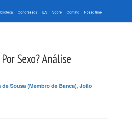
iblioteca
Congressos
IES
Sobre
Contato
Nosso time
 Por Sexo? Análise
,
a de Sousa (Membro de Banca)
João