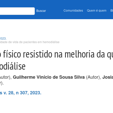
Comunidades
Quem é quem
B
Buscar
2023.
ualidade de vida de pacientes em hemodiálise
o físico resistido na melhoria da 
odiálise
utor),
(Autor),
Guilherme Vinício de Sousa Silva
Josi
).
 v. 28, n 307, 2023.