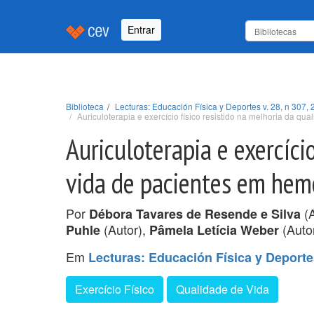
Entrar
Biblioteca
Lecturas: Educación Física y Deportes v. 28, n 307, 
Auriculoterapia e exercício físico resistido na melhoria da q
Auriculoterapia e exercíci
vida de pacientes em hem
Por
(A
Débora Tavares de Resende e Silva
(Autor),
(Autor
Puhle
Pâmela Letícia Weber
Em
Lecturas: Educación Física y Deportes
Exercício Físico
Qualidade de Vida