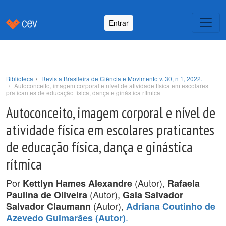
Entrar
Biblioteca
Revista Brasileira de Ciência e Movimento v. 30, n 1, 2022.
Autoconceito, imagem corporal e nível de atividade física em escolares
praticantes de educação física, dança e ginástica rítmica
Autoconceito, imagem corporal e nível de
atividade física em escolares praticantes
de educação física, dança e ginástica
rítmica
Por
(Autor),
Kettlyn Hames Alexandre
Rafaela
(Autor),
Paulina de Oliveira
Gaia Salvador
(Autor),
Salvador Claumann
Adriana Coutinho de
.
Azevedo Guimarães (Autor)