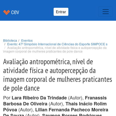
Entrar
Biblioteca
Eventos
Evento: 47º Simpósio Internacional de Ciências do Esporte SIMPOCE s
Avaliação antropométrica, nível de atividade física e autopercepção da
imagem corporal de mulheres praticantes de pole dance
Avaliação antropométrica, nível de
atividade física e autopercepção da
imagem corporal de mulheres praticantes
de pole dance
Por
(Autor),
Lara Ribeiro Da Trindade
Franassis
(Autor),
Barbosa De Oliveira
Thais Inácio Rolim
(Autor),
Póvoa
Lilian Fernanda Pacheco Moreira
(Autor),
De Souza
Saymon Borges Rodrigues