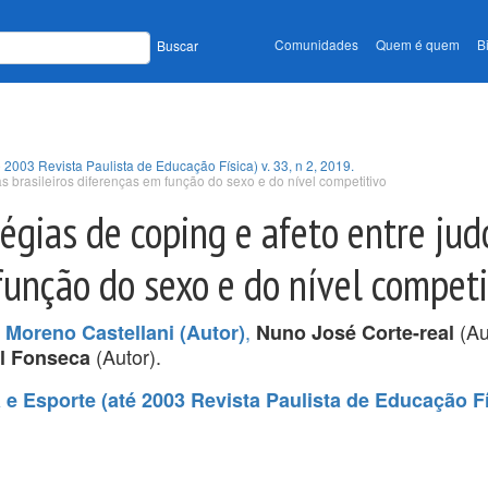
Comunidades
Quem é quem
B
Buscar
 2003 Revista Paulista de Educação Física) v. 33, n 2, 2019.
as brasileiros diferenças em função do sexo e do nível competitivo
tégias de coping e afeto entre ju
função do sexo e do nível competi
,
(Au
 Moreno Castellani (Autor)
Nuno José Corte-real
(Autor).
l Fonseca
e Esporte (até 2003 Revista Paulista de Educação Fís