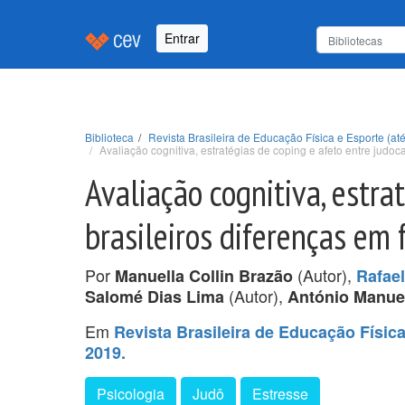
Entrar
Biblioteca
Revista Brasileira de Educação Física e Esporte (até
Avaliação cognitiva, estratégias de coping e afeto entre judoc
Avaliação cognitiva, estra
brasileiros diferenças em 
Por
(Autor),
Manuella Collin Brazão
Rafael
(Autor),
Salomé Dias Lima
António Manue
Em
Revista Brasileira de Educação Física 
2019.
Psicologia
Judô
Estresse