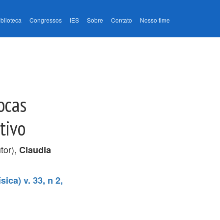
iblioteca
Congressos
IES
Sobre
Contato
Nosso time
docas
tivo
tor),
Claudia
ica) v. 33, n 2,