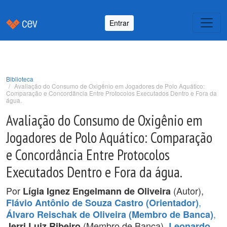
Entrar
Biblioteca
Avaliação do Consumo de Oxigênio em Jogadores de Polo Aquático:
Comparação e Concordância Entre Protocolos Executados Dentro e Fora da
água.
Avaliação do Consumo de Oxigênio em
Jogadores de Polo Aquático: Comparação
e Concordância Entre Protocolos
Executados Dentro e Fora da água.
Por
(Autor),
Lígia Ignez Engelmann de Oliveira
,
Flávio Antônio de Souza Castro (Orientador)
,
Álvaro Reischak de Oliveira (Membro de Banca)
(Membro de Banca),
Jerri Luiz Ribeiro
Leonardo