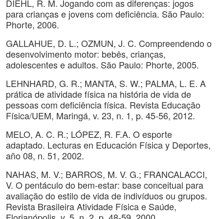
DIEHL, R. M. Jogando com as diferenças: jogos
para crianças e jovens com deficiência. São Paulo:
Phorte, 2006.
GALLAHUE, D. L.; OZMUN, J. C. Compreendendo o
desenvolvimento motor: bebês, crianças,
adolescentes e adultos. São Paulo: Phorte, 2005.
LEHNHARD, G. R.; MANTA, S. W.; PALMA, L. E. A
prática de atividade física na história de vida de
pessoas com deficiência física. Revista Educação
Física/UEM, Maringá, v. 23, n. 1, p. 45-56, 2012.
MELO, A. C. R.; LÓPEZ, R. F.A. O esporte
adaptado. Lecturas en Educación Física y Deportes,
año 08, n. 51, 2002.
NAHAS, M. V.; BARROS, M. V. G.; FRANCALACCI,
V. O pentáculo do bem-estar: base conceitual para
avaliação do estilo de vida de indivíduos ou grupos.
Revista Brasileira Atividade Física e Saúde,
Florianópolis, v. 5, n. 2, p. 48-59, 2000.