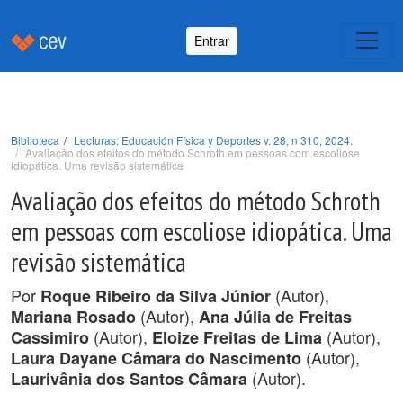
Entrar
Biblioteca
Lecturas: Educación Física y Deportes v. 28, n 310, 2024.
Avaliação dos efeitos do método Schroth em pessoas com escoliose
idiopática. Uma revisão sistemática
Avaliação dos efeitos do método Schroth
em pessoas com escoliose idiopática. Uma
revisão sistemática
Por
(Autor),
Roque Ribeiro da Silva Júnior
(Autor),
Mariana Rosado
Ana Júlia de Freitas
(Autor),
(Autor),
Cassimiro
Eloize Freitas de Lima
(Autor),
Laura Dayane Câmara do Nascimento
(Autor).
Laurivânia dos Santos Câmara