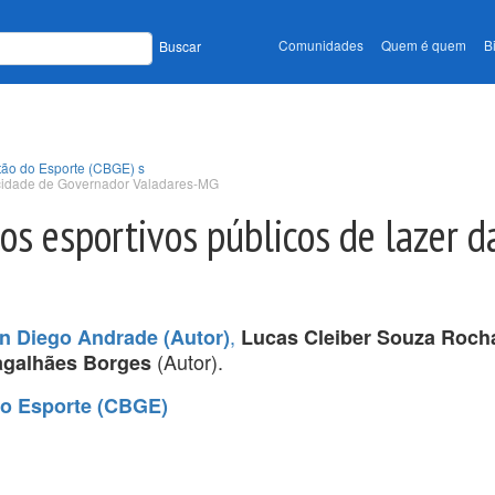
Comunidades
Quem é quem
B
Buscar
tão do Esporte (CBGE) s
 cidade de Governador Valadares-MG
s esportivos públicos de lazer d
,
n Diego Andrade (Autor)
Lucas Cleiber Souza Roch
(Autor).
agalhães Borges
do Esporte (CBGE)