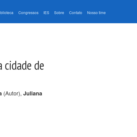
iblioteca
Congressos
IES
Sobre
Contato
Nosso time
a cidade de
(Autor),
a
Juliana