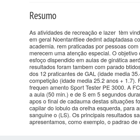
Resumo
As atividades de recreação e lazer tèm vind
em geral Noentanttiee dedmt adaptadasa cond
academia. rem praticadas por pessoas com u
merecem uma atenção especial. O objetivo de
esfoço dispendido em aulas de ginática aer
resultados foram tambem com parado btidos
dos 12 praticantes de GAL (idade media 35.4
competição (idade media 25.2 anos + 1.7). F
frequen amento Sport Tester PE 3000. A FC 
a aula (50 min.) e de S em 5 segundos duran
apos o final de cadauma destas situações 
capilar do lobulo da orelha esquerda, para 
sanguine o (LS). Os principais resultados 
apresentamos, como exemplo, o padrao de