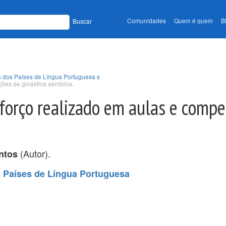
Comunidades
Quem é quem
B
Buscar
a dos Países de Língua Portuguesa s
ções de ginástica aeróbica.
sforço realizado em aulas e compe
(Autor).
ntos
s Países de Língua Portuguesa