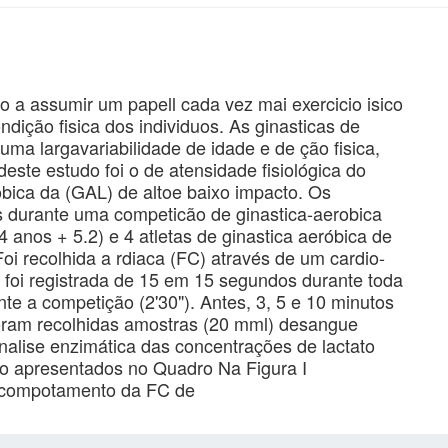
o a assumir um papell cada vez mai exercicio isico
ição fisica dos individuos. As ginasticas de
ma largavariabilidade de idade e de ção fisica,
ste estudo foi o de atensidade fisiológica do
óbica da (GAL) de altoe baixo impacto. Os
 durante uma competicão de ginastica-aerobica
 anos + 5.2) e 4 atletas de ginastica aeróbica de
oi recolhida a rdiaca (FC) através de um cardio-
foi registrada de 15 em 15 segundos durante toda
te a competição (2'30"). Antes, 3, 5 e 10 minutos
foram recolhidas amostras (20 mml) desangue
analise enzimática das concentrações de lactato
sao apresentados no Quadro Na Figura I
 compotamento da FC de