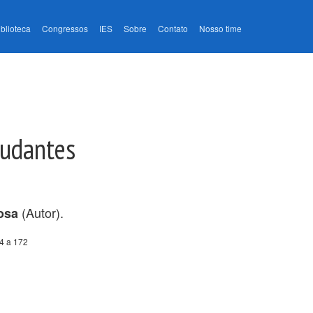
iblioteca
Congressos
IES
Sobre
Contato
Nosso time
tudantes
(Autor).
osa
4 a 172