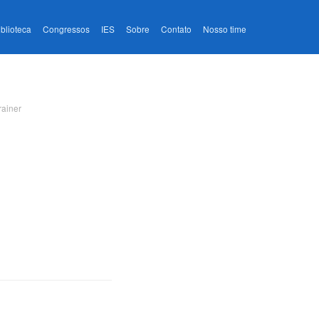
iblioteca
Congressos
IES
Sobre
Contato
Nosso time
rainer