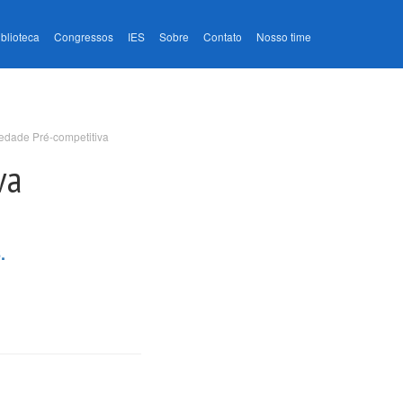
iblioteca
Congressos
IES
Sobre
Contato
Nosso time
edade Pré-competitiva
va
.