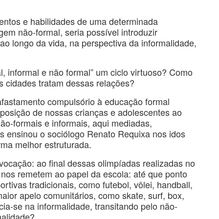
mentos e habilidades de uma determinada
em não-formal, seria possível introduzir
ao longo da vida, na perspectiva da informalidade,
l, informal e não formal” um ciclo virtuoso? Como
as cidades tratam dessas relações?
afastamento compulsório à educação formal
xposição de nossas crianças e adolescentes ao
ão-formais e informais, aqui mediadas,
 ensinou o sociólogo Renato Requixa nos idos
orma melhor estruturada.
vocação: ao final dessas olimpíadas realizadas no
l nos remetem ao papel da escola: até que ponto
tivas tradicionais, como futebol, vôlei, handball,
maior apelo comunitários, como skate, surf, box,
cia-se na informalidade, transitando pelo não-
malidade?