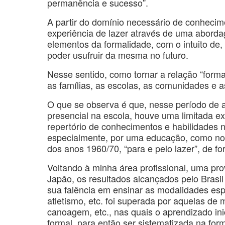
permanência e sucesso”.
A partir do domínio necessário de conheci
experiência de lazer através de uma abordag
elementos da formalidade, com o intuito de, 
poder usufruir da mesma no futuro.
Nesse sentido, como tornar a relação “forma
as famílias, as escolas, as comunidades e 
O que se observa é que, nesse período de 
presencial na escola, houve uma limitada e
repertório de conhecimentos e habilidades n
especialmente, por uma educação, como nos
dos anos 1960/70, “para e pelo lazer”, de f
Voltando à minha área profissional, uma pro
Japão, os resultados alcançados pelo Brasi
sua falência em ensinar as modalidades espor
atletismo, etc. foi superada por aquelas de 
canoagem, etc., nas quais o aprendizado ini
formal, para então ser sistematizada na for