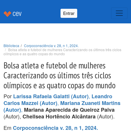
Entrar
Biblioteca
Corpoconsciência v. 28, n 1, 2024.
Bolsa atleta e futebol de mulheres Caracterizando os últimos três ciclos
olímpicos e as quatro copas do mundo
Bolsa atleta e futebol de mulheres
Caracterizando os últimos três ciclos
olímpicos e as quatro copas do mundo
Por
,
Larissa Rafaela Galatti (Autor)
Leandro
,
Carlos Mazzei (Autor)
Mariana Zuaneti Martins
,
(Autor)
Mariana Aparecida de Queiroz Paiva
(Autor),
(Autor).
Chellsea Hortêncio Alcântara
Em
Corpoconsciência v. 28, n 1, 2024.