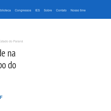
iblioteca
Congressos
IES
Sobre
Contato
Nosso time
 Estado do Paraná
de na
po do
EF