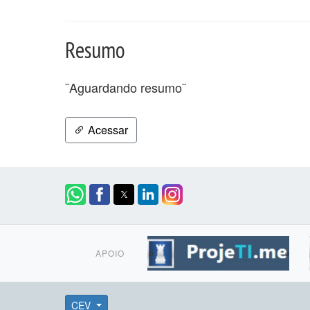
Resumo
¨Aguardando resumo¨
Acessar
APOIO
CEV