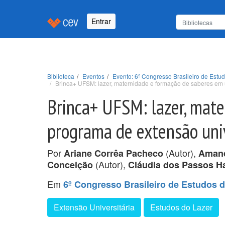
Entrar
Biblioteca
Eventos
Evento: 6º Congresso Brasileiro de Est
Brinca+ UFSM: lazer, maternidade e formação de saberes em 
Brinca+ UFSM: lazer, mat
programa de extensão univ
Por
(Autor),
Ariane Corrêa Pacheco
Amand
(Autor),
Conceição
Cláudia dos Passos H
Em
6º Congresso Brasileiro de Estudos 
Extensão Universitária
Estudos do Lazer