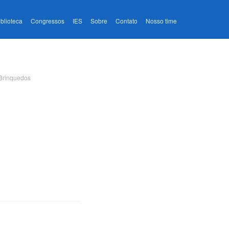
iblioteca
Congressos
IES
Sobre
Contato
Nosso time
 Brinquedos