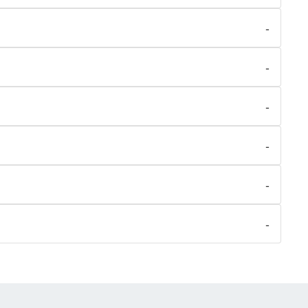
-
-
-
-
-
-