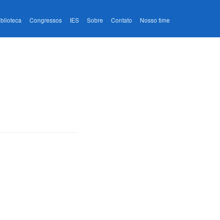
iblioteca
Congressos
IES
Sobre
Contato
Nosso time