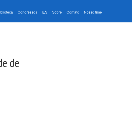
iblioteca
Congressos
IES
Sobre
Contato
Nosso time
de de