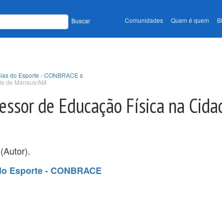
Comunidades
Quem é quem
B
Buscar
ncias do Esporte - CONBRACE s
ade de Manaus/AM
essor de Educação Física na Cida
(Autor).
s do Esporte - CONBRACE