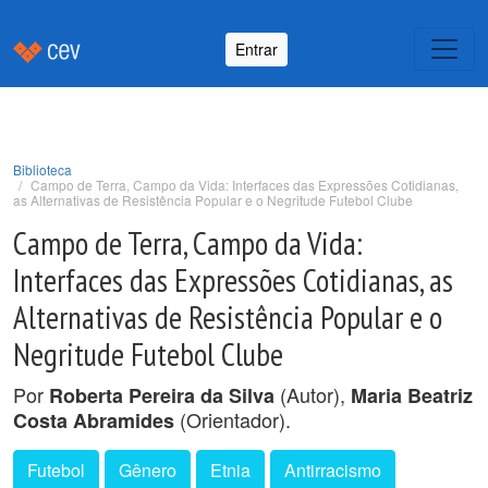
Entrar
Biblioteca
Campo de Terra, Campo da Vida: Interfaces das Expressões Cotidianas,
as Alternativas de Resistência Popular e o Negritude Futebol Clube
Campo de Terra, Campo da Vida:
Interfaces das Expressões Cotidianas, as
Alternativas de Resistência Popular e o
Negritude Futebol Clube
Por
(Autor),
Roberta Pereira da Silva
Maria Beatriz
(Orientador).
Costa Abramides
Futebol
Gênero
Etnia
Antirracismo