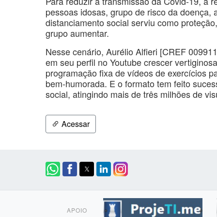
Para reduzir a transmissão da Covid-19, a 
pessoas idosas, grupo de risco da doença, a 
distanciamento social serviu como proteção
grupo aumentar.
Nesse cenário, Aurélio Alfieri [CREF 00991
em seu perfil no Youtube crescer vertiginos
programação fixa de vídeos de exercícios p
bem-humorada. E o formato tem feito suces
social, atingindo mais de três milhões de vi
Acessar
APOIO