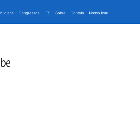
iblioteca
Congressos
IES
Sobre
Contato
Nosso time
ube