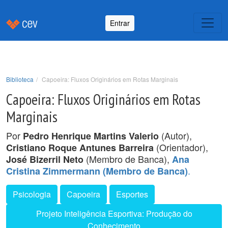
Entrar
Biblioteca
Capoeira: Fluxos Originários em Rotas Marginais
Capoeira: Fluxos Originários em Rotas
Marginais
Por
(Autor),
Pedro Henrique Martins Valerio
(Orientador),
Cristiano Roque Antunes Barreira
(Membro de Banca),
José Bizerril Neto
Ana
.
Cristina Zimmermann (Membro de Banca)
Psicologia
Capoeira
Esportes
Projeto Inteligência Esportiva: Produção do
Conhecimento