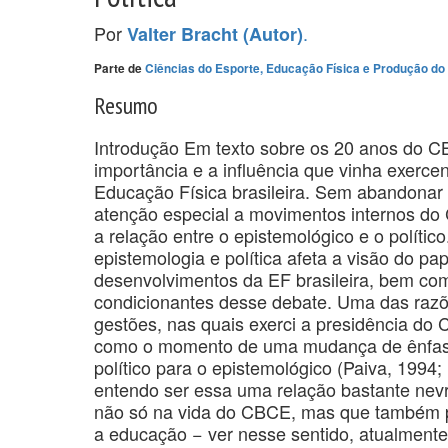
Por
.
Valter Bracht (Autor)
Parte de
Ciências do Esporte, Educação Física e Produção 
Resumo
Introdução Em texto sobre os 20 anos do C
importância e a influência que vinha exerc
Educação Física brasileira. Sem abandonar e
atenção especial a movimentos internos do 
a relação entre o epistemológico e o polític
epistemologia e política afeta a visão do p
desenvolvimentos da EF brasileira, bem com
condicionantes desse debate. Uma das razõ
gestões, nas quais exerci a presidência do
como o momento de uma mudança de ênfase
político para o epistemológico (Paiva, 199
entendo ser essa uma relação bastante nevr
não só na vida do CBCE, mas que também pe
a educação − ver nesse sentido, atualmente