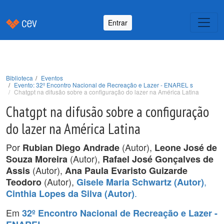
Entrar
Biblioteca
Eventos
Evento: 32º Encontro Nacional de Recreação e Lazer - ENAREL s
Chatgpt na difusão sobre a configuração do lazer na América Latina
Chatgpt na difusão sobre a configuração
do lazer na América Latina
Por
(Autor),
Rubian Diego Andrade
Leone José de
(Autor),
Souza Moreira
Rafael José Gonçalves de
(Autor),
Assis
Ana Paula Evaristo Guizarde
(Autor),
,
Teodoro
Gisele Maria Schwartz (Autor)
.
Cinthia Lopes da Silva (Autor)
Em
32º Encontro Nacional de Recreação e Lazer -