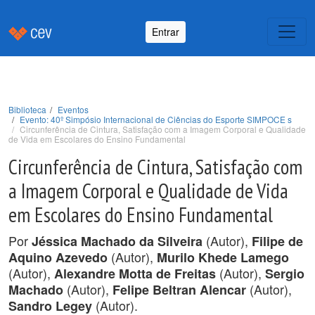
Entrar
Biblioteca
Eventos
Evento: 40º Simpósio Internacional de Ciências do Esporte SIMPOCE s
Circunferência de Cintura, Satisfação com a Imagem Corporal e Qualidade
de Vida em Escolares do Ensino Fundamental
Circunferência de Cintura, Satisfação com
a Imagem Corporal e Qualidade de Vida
em Escolares do Ensino Fundamental
Por
(Autor),
Jéssica Machado da Silveira
Filipe de
(Autor),
Aquino Azevedo
Murilo Khede Lamego
(Autor),
(Autor),
Alexandre Motta de Freitas
Sergio
(Autor),
(Autor),
Machado
Felipe Beltran Alencar
(Autor).
Sandro Legey