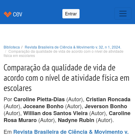
Entrar
Biblioteca
Revista Brasileira de Ciência & Movimento v. 32, n 1, 2024.
Comparação da qualidade de vida de acordo com o nível de atividade
física em escolares
Comparação da qualidade de vida de
acordo com o nível de atividade física em
escolares
Por
(Autor),
Caroline Pietta-Dias
Cristian Roncada
(Autor),
(Autor),
Joceane Bonho
Jeverson Bonho
(Autor),
(Autor),
Willian dos Santos Vieira
Caroline
(Autor),
(Autor).
Rosa Muraro
Nadyne Rubin
Em
Revista Brasileira de Ciência & Movimento v.