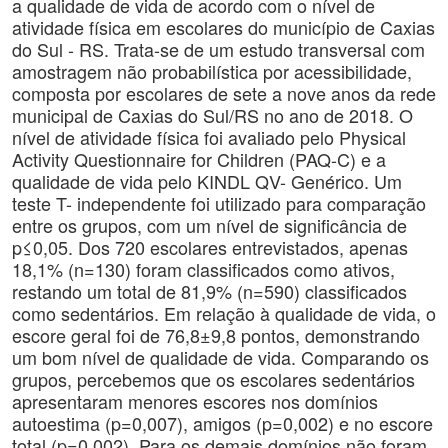
a qualidade de vida de acordo com o nível de
atividade física em escolares do município de Caxias
do Sul - RS. Trata-se de um estudo transversal com
amostragem não probabilística por acessibilidade,
composta por escolares de sete a nove anos da rede
municipal de Caxias do Sul/RS no ano de 2018. O
nível de atividade física foi avaliado pelo Physical
Activity Questionnaire for Children (PAQ-C) e a
qualidade de vida pelo KINDL QV- Genérico. Um
teste T- independente foi utilizado para comparação
entre os grupos, com um nível de significância de
p≤0,05. Dos 720 escolares entrevistados, apenas
18,1% (n=130) foram classificados como ativos,
restando um total de 81,9% (n=590) classificados
como sedentários. Em relação à qualidade de vida, o
escore geral foi de 76,8±9,8 pontos, demonstrando
um bom nível de qualidade de vida. Comparando os
grupos, percebemos que os escolares sedentários
apresentaram menores escores nos domínios
autoestima (p=0,007), amigos (p=0,002) e no escore
total (p=0,002). Para os demais domínios não foram