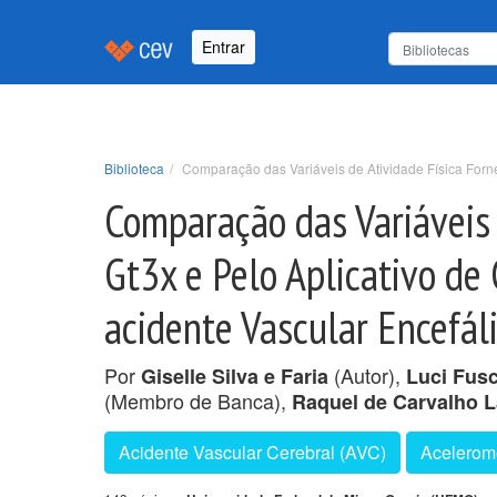
Entrar
Biblioteca
Comparação das Variáveis de Atividade Física Forne
Comparação das Variáveis 
Gt3x e Pelo Aplicativo de
acidente Vascular Encefál
Por
(Autor),
Giselle Silva e Faria
Luci Fusc
(Membro de Banca),
Raquel de Carvalho 
Acidente Vascular Cerebral (AVC)
Acelerome