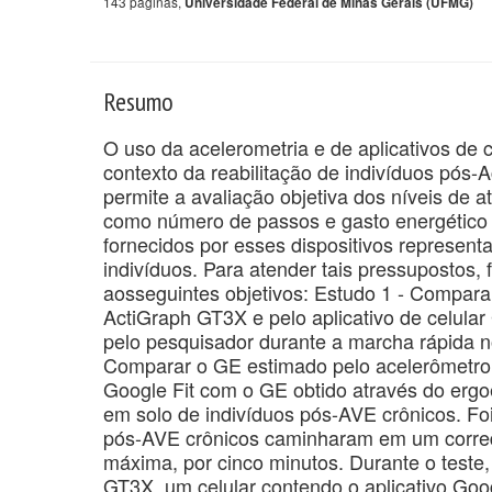
143 páginas,
Universidade Federal de Minas Gerais (UFMG)
Resumo
O uso da acelerometria e de aplicativos de
contexto da reabilitação de indivíduos pós-A
permite a avaliação objetiva dos níveis de a
como número de passos e gasto energético 
fornecidos por esses dispositivos representa
indivíduos. Para atender tais pressupostos
aosseguintes objetivos: Estudo 1 - Compara
ActiGraph GT3X e pelo aplicativo de celula
pelo pesquisador durante a marcha rápida n
Comparar o GE estimado pelo acelerômetro A
Google Fit com o GE obtido através do erg
em solo de indivíduos pós-AVE crônicos. Foi
pós-AVE crônicos caminharam em um corredo
máxima, por cinco minutos. Durante o teste,
GT3X, um celular contendo o aplicativo Goog