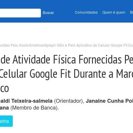
Comunidades
Quem é quem
B
Buscar
cidas Pelo Acelerômetroactigraph Gt3x e Pelo Aplicativo de Celular Google Fit Du
de Atividade Física Fornecidas P
 Celular Google Fit Durante a Mar
ico
(Orientador),
aldi Teixeira-salmela
Janaine Cunha Po
(Membro de Banca).
Lana
tria