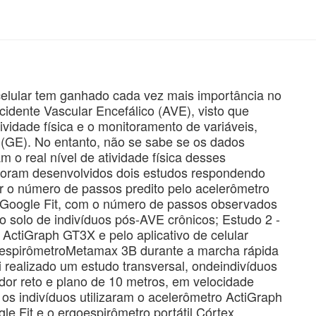
 celular tem ganhado cada vez mais importância no
cidente Vascular Encefálico (AVE), visto que
tividade física e o monitoramento de variáveis,
(GE). No entanto, não se sabe se os dados
m o real nível de atividade física desses
, foram desenvolvidos dois estudos respondendo
r o número de passos predito pelo acelerômetro
r Google Fit, com o número de passos observados
o solo de indivíduos pós-AVE crônicos; Estudo 2 -
ctiGraph GT3X e pelo aplicativo de celular
oespirômetroMetamax 3B durante a marcha rápida
 realizado um estudo transversal, ondeindivíduos
r reto e plano de 10 metros, em velocidade
 os indivíduos utilizaram o acelerômetro ActiGraph
le Fit e o ergoespirômetro portátil Córtex