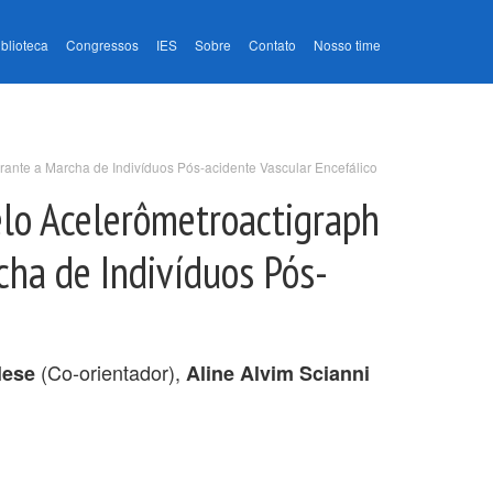
iblioteca
Congressos
IES
Sobre
Contato
Nosso time
rante a Marcha de Indivíduos Pós-acidente Vascular Encefálico
elo Acelerômetroactigraph
cha de Indivíduos Pós-
(Co-orientador),
lese
Aline Alvim Scianni