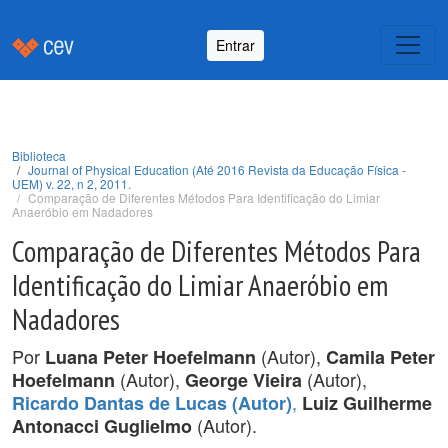
Entrar
Biblioteca
Journal of Physical Education (Até 2016 Revista da Educação Física -
UEM) v. 22, n 2, 2011.
Comparação de Diferentes Métodos Para Identificação do Limiar
Anaeróbio em Nadadores
Comparação de Diferentes Métodos Para
Identificação do Limiar Anaeróbio em
Nadadores
Por
(Autor),
Luana Peter Hoefelmann
Camila Peter
(Autor),
(Autor),
Hoefelmann
George Vieira
,
Ricardo Dantas de Lucas (Autor)
Luiz Guilherme
(Autor).
Antonacci Guglielmo