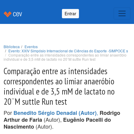
Entrar
Biblioteca
Eventos
Evento: XXIV Simpósio Internacional de Ciências do Esporte -SIMPOCE s
Comparação entre as intensidades correspondentes ao limiar anaeróbio
individual e de 3,5 mM de lactato no 20¨M suttle Run test
Comparação entre as intensidades
correspondentes ao limiar anaeróbio
individual e de 3,5 mM de lactato no
20¨M suttle Run test
Por
,
Benedito Sérgio Denadai (Autor)
Rodrigo
(Autor),
Arthur de Faria
Eugênio Pacelli do
(Autor).
Nascimento