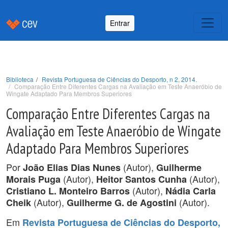
Entrar
Biblioteca
Revista Portuguesa de Ciências do Desporto, n 2, 2014.
Comparação Entre Diferentes Cargas na Avaliação em Teste Anaeróbio de
Wingate Adaptado Para Membros Superiores
Comparação Entre Diferentes Cargas na
Avaliação em Teste Anaeróbio de Wingate
Adaptado Para Membros Superiores
Por
(Autor),
João Elias Dias Nunes
Guilherme
(Autor),
(Autor),
Morais Puga
Heitor Santos Cunha
(Autor),
Cristiano L. Monteiro Barros
Nádia Carla
(Autor),
(Autor).
Cheik
Guilherme G. de Agostini
Em
Revista Portuguesa de Ciências do Desporto,