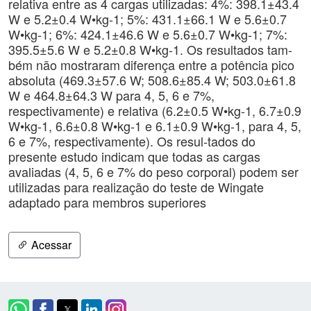
relativa entre as 4 cargas utilizadas: 4%: 398.1±43.4
W e 5.2±0.4 W•kg-1; 5%: 431.1±66.1 W e 5.6±0.7
W•kg-1; 6%: 424.1±46.6 W e 5.6±0.7 W•kg-1; 7%:
395.5±5.6 W e 5.2±0.8 W•kg-1. Os resultados tam-
bém não mostraram diferença entre a potência pico
absoluta (469.3±57.6 W; 508.6±85.4 W; 503.0±61.8
W e 464.8±64.3 W para 4, 5, 6 e 7%,
respectivamente) e relativa (6.2±0.5 W•kg-1, 6.7±0.9
W•kg-1, 6.6±0.8 W•kg-1 e 6.1±0.9 W•kg-1, para 4, 5,
6 e 7%, respectivamente). Os resul-tados do
presente estudo indicam que todas as cargas
avaliadas (4, 5, 6 e 7% do peso corporal) podem ser
utilizadas para realização do teste de Wingate
adaptado para membros superiores
Acessar