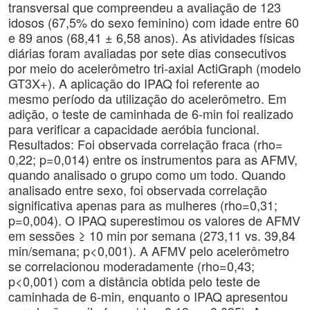
transversal que compreendeu a avaliação de 123
idosos (67,5% do sexo feminino) com idade entre 60
e 89 anos (68,41 ± 6,58 anos). As atividades físicas
diárias foram avaliadas por sete dias consecutivos
por meio do acelerômetro tri-axial ActiGraph (modelo
GT3X+). A aplicação do IPAQ foi referente ao
mesmo período da utilização do acelerômetro. Em
adição, o teste de caminhada de 6-min foi realizado
para verificar a capacidade aeróbia funcional.
Resultados: Foi observada correlação fraca (rho=
0,22; p=0,014) entre os instrumentos para as AFMV,
quando analisado o grupo como um todo. Quando
analisado entre sexo, foi observada correlação
significativa apenas para as mulheres (rho=0,31;
p=0,004). O IPAQ superestimou os valores de AFMV
em sessões ≥ 10 min por semana (273,11 vs. 39,84
min/semana; p<0,001). A AFMV pelo acelerômetro
se correlacionou moderadamente (rho=0,43;
p<0,001) com a distância obtida pelo teste de
caminhada de 6-min, enquanto o IPAQ apresentou