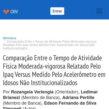
Entrar
Biblioteca
Comparação Entre o Tempo de Atividade Física Moderada-vigorosa
Relatado Pelo Ipaq Versus Medido Pelo Acelerômetro em Idosos Não
Institucionalizados
Comparação Entre o Tempo de Atividade
Física Moderada-vigorosa Relatado Pelo
Ipaq Versus Medido Pelo Acelerômetro em
Idosos Não Institucionalizados
Por
(Orientador),
Rozangela Verlengia
Ledimar
(Membro de Banca),
Brianezi
Adriana Pertille
(Membro de Banca),
Edson Fernando da Silva
(Autor).
Simoneti