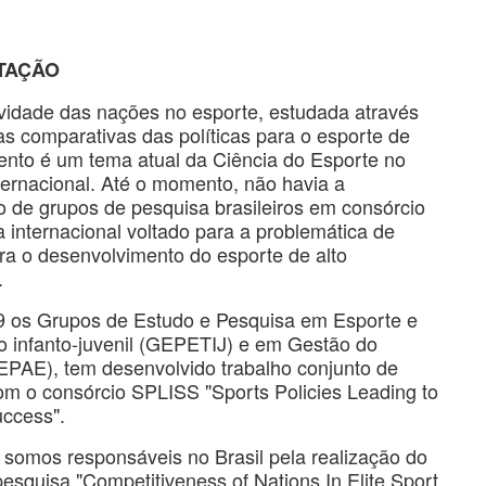
TAÇÃO
ividade das nações no esporte, estudada através
s comparativas das políticas para o esporte de
ento é um tema atual da Ciência do Esporte no
ternacional. Até o momento, não havia a
o de grupos de pesquisa brasileiros em consórcio
 internacional voltado para a problemática de
ara o desenvolvimento do esporte de alto
.
 os Grupos de Estudo e Pesquisa em Esporte e
o infanto-juvenil (GEPETIJ) e em Gestão do
EPAE), tem desenvolvido trabalho conjunto de
om o consórcio SPLISS "Sports Policies Leading to
uccess".
 somos responsáveis no Brasil pela realização do
pesquisa "Competitiveness of Nations In Elite Sport