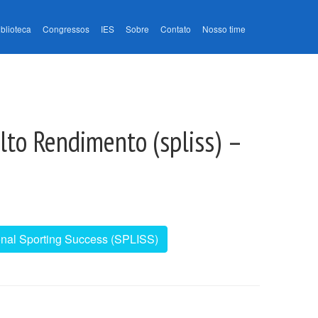
iblioteca
Congressos
IES
Sobre
Contato
Nosso time
lto Rendimento (spliss) –
ional Sporting Success (SPLISS)