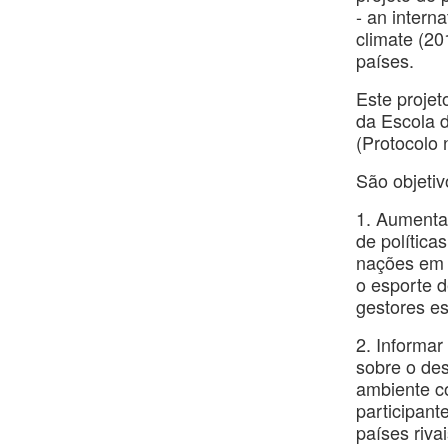
- an intern
climate (20
países.
Este projet
da Escola 
(Protocolo
São objetiv
1. Aumenta
de política
nações em r
o esporte d
gestores es
2. Informar
sobre o des
ambiente co
participan
países rivai