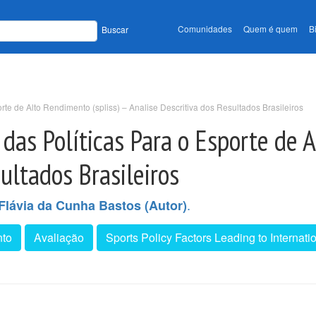
Comunidades
Quem é quem
B
Buscar
te de Alto Rendimento (spliss) – Analise Descritiva dos Resultados Brasileiros
das Políticas Para o Esporte de A
ultados Brasileiros
.
Flávia da Cunha Bastos (Autor)
nto
Avaliação
Sports Policy Factors Leading to Internat