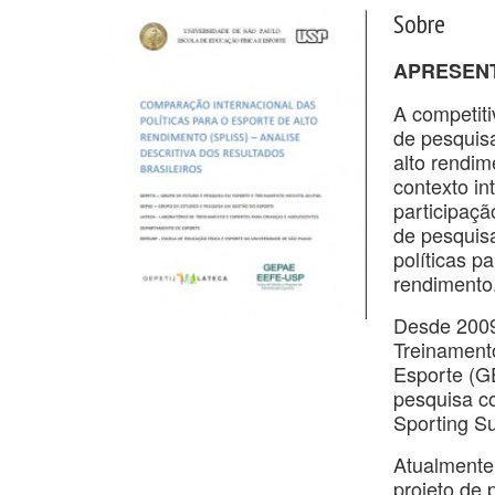
Sobre
APRESEN
A competit
de pesquisa
alto rendim
contexto in
participaçã
de pesquisa
políticas p
rendimento
Desde 2009
Treinament
Esporte (G
pesquisa c
Sporting S
Atualmente
projeto de 