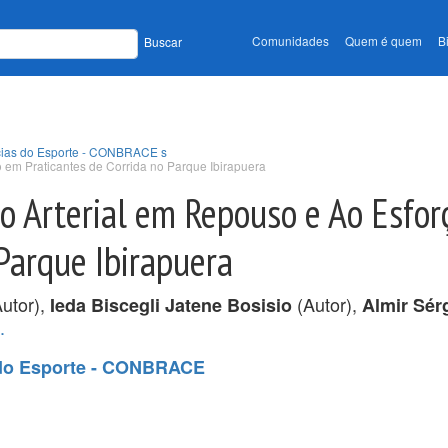
Comunidades
Quem é quem
B
Buscar
ncias do Esporte - CONBRACE s
em Praticantes de Corrida no Parque Ibirapuera
 Arterial em Repouso e Ao Esfor
 Parque Ibirapuera
utor),
(Autor),
Ieda Biscegli Jatene Bosisio
Almir Sér
.
s do Esporte - CONBRACE