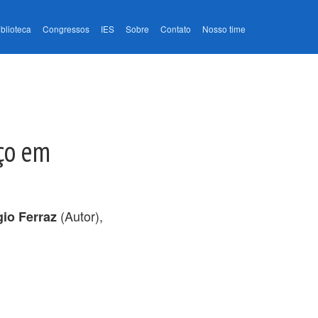
iblioteca
Congressos
IES
Sobre
Contato
Nosso time
ço em
(Autor),
gio Ferraz