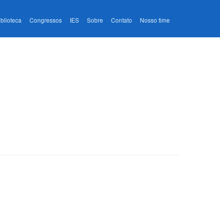
iblioteca
Congressos
IES
Sobre
Contato
Nosso time