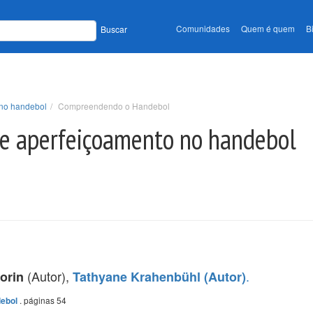
Comunidades
Quem é quem
B
Buscar
o no handebol
Compreendendo o Handebol
o e aperfeiçoamento no handebol
(Autor),
.
orin
Tathyane Krahenbühl (Autor)
. páginas 54
debol