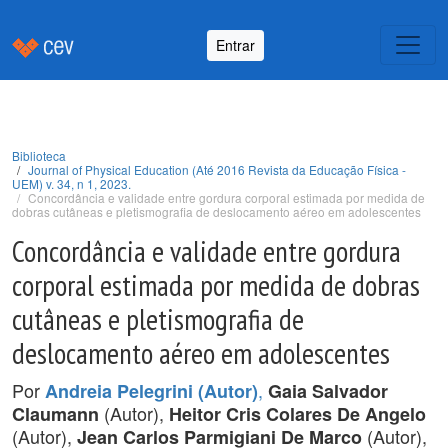
Entrar
Biblioteca
Journal of Physical Education (Até 2016 Revista da Educação Física -
UEM) v. 34, n 1, 2023.
Concordância e validade entre gordura corporal estimada por medida de
dobras cutâneas e pletismografia de deslocamento aéreo em adolescentes
Concordância e validade entre gordura
corporal estimada por medida de dobras
cutâneas e pletismografia de
deslocamento aéreo em adolescentes
Por
,
Andreia Pelegrini (Autor)
Gaia Salvador
(Autor),
Claumann
Heitor Cris Colares De Angelo
(Autor),
(Autor),
Jean Carlos Parmigiani De Marco