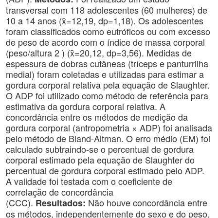
transversal com 118 adolescentes (60 mulheres) de
10 a 14 anos (x̄=12,19, dp=1,18). Os adolescentes
foram classificados como eutróficos ou com excesso
de peso de acordo com o índice de massa corporal
(peso/altura 2 ) (x̄=20,12, dp=3,56). Medidas de
espessura de dobras cutâneas (tríceps e panturrilha
medial) foram coletadas e utilizadas para estimar a
gordura corporal relativa pela equação de Slaughter.
O ADP foi utilizado como método de referência para
estimativa da gordura corporal relativa. A
concordância entre os métodos de medição da
gordura corporal (antropometria × ADP) foi analisada
pelo método de Bland-Altman. O erro médio (EM) foi
calculado subtraindo-se o percentual de gordura
corporal estimado pela equação de Slaughter do
percentual de gordura corporal estimado pelo ADP.
A validade foi testada com o coeficiente de
correlação de concordância
(CCC).
Não houve concordância entre
Resultados:
os métodos, independentemente do sexo e do peso.