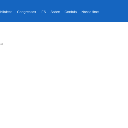
iblioteca
Congressos
IES
Sobre
Contato
Nosso time
ca