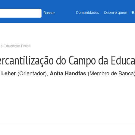
Comunidades
Quem é quem
B
Buscar
da Educação Física
ercantilização do Campo da Educa
(Orientador),
(Membro de Banca
 Leher
Anita Handfas