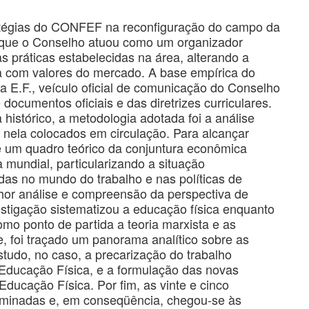
tratégias do CONFEF na reconfiguração do campo da
 que o Conselho atuou como um organizador
s práticas estabelecidas na área, alterando a
ia com valores do mercado. A base empírica do
a E.F., veículo oficial de comunicação do Conselho
ocumentos oficiais e das diretrizes curriculares.
istórico, a metodologia adotada foi a análise
 nela colocados em circulação. Para alcançar
de um quadro teórico da conjuntura econômica
a mundial, particularizando a situação
das no mundo do trabalho e nas políticas de
or análise e compreensão da perspectiva de
estigação sistematizou a educação física enquanto
mo ponto de partida a teoria marxista e as
e, foi traçado um panorama analítico sobre as
udo, no caso, a precarização do trabalho
 Educação Física, e a formulação das novas
Educação Física. Por fim, as vinte e cinco
xaminadas e, em conseqüência, chegou-se às