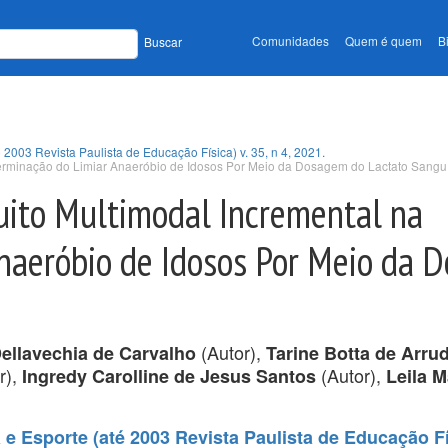
Comunidades
Quem é quem
B
Buscar
 2003 Revista Paulista de Educação Física) v. 35, n 4, 2021.
terminação do Limiar Anaeróbio de Idosos Por Meio da Dosagem do Lactato Sangu
uito Multimodal Incremental na
naeróbio de Idosos Por Meio da 
(Autor),
ellavechia de Carvalho
Tarine Botta de Arru
r),
(Autor),
Ingredy Carolline de Jesus Santos
Leila M
e Esporte (até 2003 Revista Paulista de Educação Fís