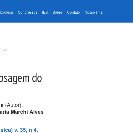
iblioteca
Congressos
IES
Sobre
Contato
Nosso time
íneo
Dosagem do
(Autor),
da
aria Marchi Alves
ica) v. 35, n 4,