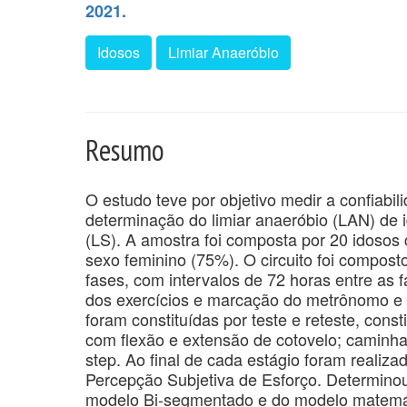
2021.
Idosos
Limiar Anaeróbio
Resumo
O estudo teve por objetivo medir a confiabil
determinação do limiar anaeróbio (LAN) de
(LS). A amostra foi composta por 20 idosos 
sexo feminino (75%). O circuito foi compost
fases, com intervalos de 72 horas entre as 
dos exercícios e marcação do metrônomo e 
foram constituídas por teste e reteste, cons
com flexão e extensão de cotovelo; caminhad
step. Ao final de cada estágio foram realiza
Percepção Subjetiva de Esforço. Determinou-
modelo Bi-segmentado e do modelo matemát