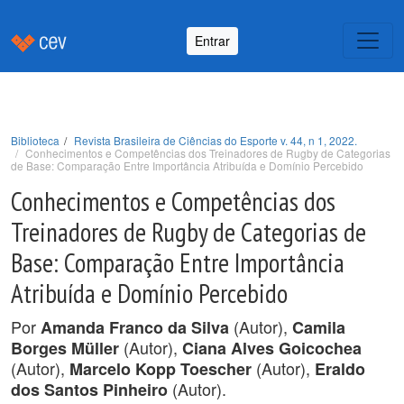
Entrar
Biblioteca
Revista Brasileira de Ciências do Esporte v. 44, n 1, 2022.
Conhecimentos e Competências dos Treinadores de Rugby de Categorias
de Base: Comparação Entre Importância Atribuída e Domínio Percebido
Conhecimentos e Competências dos
Treinadores de Rugby de Categorias de
Base: Comparação Entre Importância
Atribuída e Domínio Percebido
Por
(Autor),
Amanda Franco da Silva
Camila
(Autor),
Borges Müller
Ciana Alves Goicochea
(Autor),
(Autor),
Marcelo Kopp Toescher
Eraldo
(Autor).
dos Santos Pinheiro