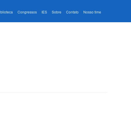
iblioteca
Congressos
IES
Sobre
Contato
Nosso time