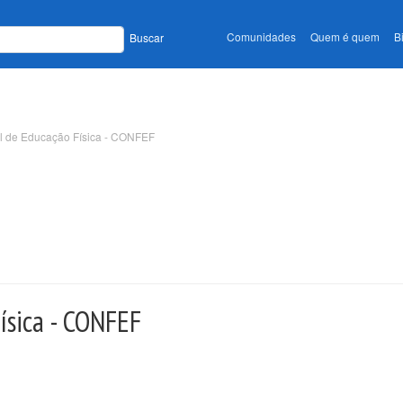
Comunidades
Quem é quem
B
Buscar
l de Educação Física - CONFEF
ísica - CONFEF