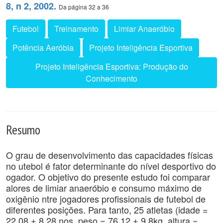
8, n 2, 2002.
Da página 32 a 36
Futebol
Treinamento
Limiar Anaeróbio
Potência Aeróbia
Projeto Inteligência Esportiva
Projeto Inteligência Esportiva: Produção do
Conhecimento
Resumo
O grau de desenvolvimento das capacidades físicas
no utebol é fator determinante do nível desportivo do
ogador. O objetivo do presente estudo foi comparar
alores de limiar anaeróbio e consumo máximo de
oxigênio ntre jogadores profissionais de futebol de
diferentes posições. Para tanto, 25 atletas (idade =
22,08 ± 8,28 nos, peso = 76,12 ± 9,8kg, altura =