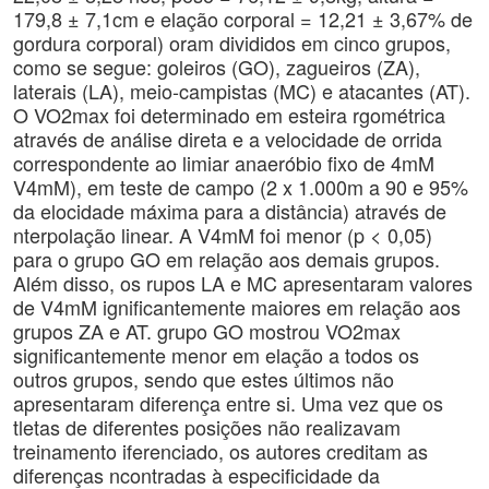
179,8 ± 7,1cm e elação corporal = 12,21 ± 3,67% de
gordura corporal) oram divididos em cinco grupos,
como se segue: goleiros (GO), zagueiros (ZA),
laterais (LA), meio-campistas (MC) e atacantes (AT).
O VO2max foi determinado em esteira rgométrica
através de análise direta e a velocidade de orrida
correspondente ao limiar anaeróbio fixo de 4mM
V4mM), em teste de campo (2 x 1.000m a 90 e 95%
da elocidade máxima para a distância) através de
nterpolação linear. A V4mM foi menor (p < 0,05)
para o grupo GO em relação aos demais grupos.
Além disso, os rupos LA e MC apresentaram valores
de V4mM ignificantemente maiores em relação aos
grupos ZA e AT. grupo GO mostrou VO2max
significantemente menor em elação a todos os
outros grupos, sendo que estes últimos não
apresentaram diferença entre si. Uma vez que os
tletas de diferentes posições não realizavam
treinamento iferenciado, os autores creditam as
diferenças ncontradas à especificidade da