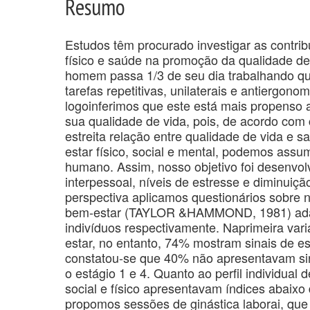
Resumo
Estudos têm procurado investigar as contri
físico e saúde na promoção da qualidade de 
homem passa 1/3 de seu dia trabalhando q
tarefas repetitivas, unilaterais e antiergon
logoinferimos que este está mais propenso
sua qualidade de vida, pois, de acordo com 
estreita relação entre qualidade de vida e
estar físico, social e mental, podemos assum
humano. Assim, nosso objetivo foi desenv
interpessoal, níveis de estresse e diminuiç
perspectiva aplicamos questionários sobre ní
bem-estar (TAYLOR &HAMMOND, 1981) adapt
indivíduos respectivamente. Naprimeira var
estar, no entanto, 74% mostram sinais de e
constatou-se que 40% não apresentavam si
o estágio 1 e 4. Quanto ao perfil individu
social e físico apresentavam índices abaix
propomos sessões de ginástica laborai, q