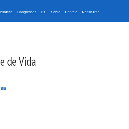
iblioteca
Congressos
IES
Sobre
Contato
Nosso time
e de Vida
esa