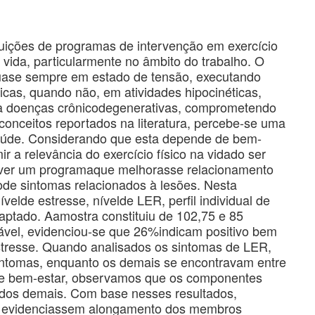
buições de programas de intervenção em exercício
vida, particularmente no âmbito do trabalho. O
uase sempre em estado de tensão, executando
omicas, quando não, em atividades hipocinéticas,
 a doenças crônicodegenerativas, comprometendo
conceitos reportados na literatura, percebe-se uma
 saúde. Considerando que esta depende de bem-
ir a relevância do exercício físico na vidado ser
olver um programaque melhorasse relacionamento
ãode sintomas relacionados à lesões. Nesta
velde estresse, nívelde LER, perfil individual de
ado. Aamostra constituiu de 102,75 e 85
iável, evidenciou-se que 26%indicam positivo bem
stresse. Quando analisados os sintomas de LER,
ntomas, enquanto os demais se encontravam entre
al de bem-estar, observamos que os componentes
o dos demais. Com base nesses resultados,
ue evidenciassem alongamento dos membros